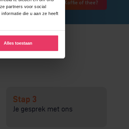
Koffie of thee?
ze partners voor social
nformatie die u aan ze heeft
Alles toestaan
Stap 3
Je gesprek met ons