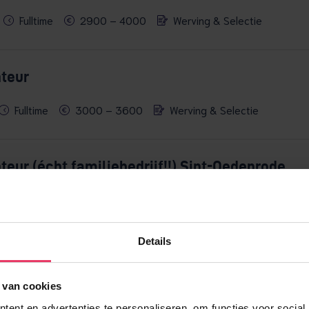
Fulltime
2900 – 4000
Werving & Selectie
teur
Fulltime
3000 – 3600
Werving & Selectie
eur (écht familiebedrijf!!) Sint-Oedenrode
enrode
24 – 38 uur
2800 – 3800
Werving & Selec
Details
 van cookies
ent en advertenties te personaliseren, om functies voor social