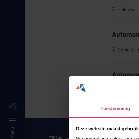
Helmond
Automon
Gemert
Automont
Sint-Oed
Toestemming
Deze website maakt gebruik
We gebruiken cookies om cont