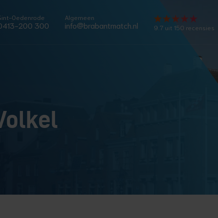
Sint-Oedenrode
Algemeen
0413-200 300
info@brabantmatch.nl
9.7 uit 150 recensies
Volkel