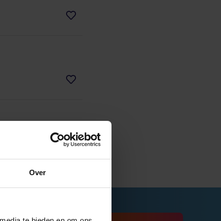
tie
Over
 media te bieden en om ons