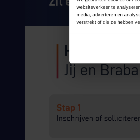
Zit er iets voor j
websiteverkeer te analyseren
media, adverteren en analys
verstrekt of die ze hebben v
Het proces
Jij en Brab
Stap 1
Inschrijven of sollicitere