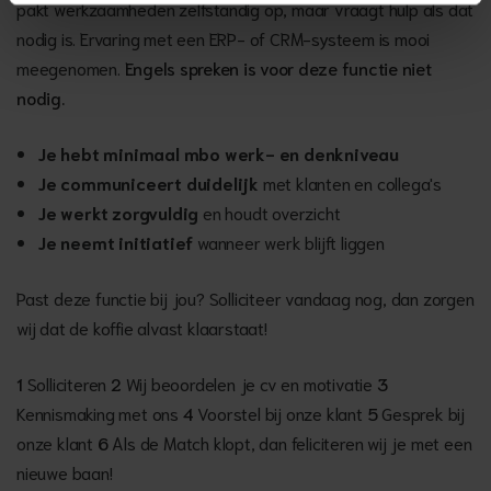
pakt werkzaamheden zelfstandig op, maar vraagt hulp als dat
nodig is. Ervaring met een ERP- of CRM-systeem is mooi
meegenomen.
Engels spreken is voor deze functie niet
nodig.
Je hebt minimaal mbo werk- en denkniveau
Je communiceert duidelijk
met klanten en collega's
Je werkt zorgvuldig
en houdt overzicht
Je neemt initiatief
wanneer werk blijft liggen
Past deze functie bij jou? Solliciteer vandaag nog, dan zorgen
wij dat de koffie alvast klaarstaat!
1
Solliciteren
2
Wij beoordelen je cv en motivatie
3
Kennismaking met ons
4
Voorstel bij onze klant
5
Gesprek bij
onze klant
6
Als de Match klopt, dan feliciteren wij je met een
nieuwe baan!