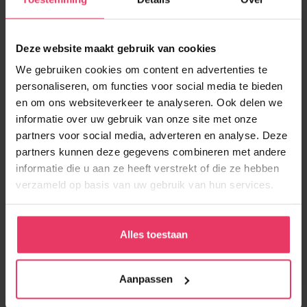
Administratief Medewerker
of
Medewerker Internal Sales
zorg je ervoor dat aanvragen snel worden opgepakt. Je
maakt offertes, verwerkt orders, beantwoordt vragen over
Deze website maakt gebruik van cookies
producten en prijzen en houdt de administratie in het CRM-
We gebruiken cookies om content en advertenties te
systeem bij. Ook help je bij klachten of retouren en houd je
personaliseren, om functies voor social media te bieden
klanten op de hoogte van de voortgang.
en om ons websiteverkeer te analyseren. Ook delen we
informatie over uw gebruik van onze site met onze
Je stelt offertes op
en volgt deze op
partners voor social media, adverteren en analyse. Deze
Je verwerkt orders
en klantgegevens
partners kunnen deze gegevens combineren met andere
Je beantwoordt vragen
via telefoon en e-mail
informatie die u aan ze heeft verstrekt of die ze hebben
verzameld op basis van uw gebruik van hun services.
Je ondersteunt collega's
tijdens drukke periodes
Wie we zoeken
Alles toestaan
Je werkt graag nauwkeurig en vindt het prettig om overzicht
te houden. Je hoeft geen jaren ervaring mee te brengen.
Een
Aanpassen
starter met een MBO of HBO opleiding
is ook welkom. Je