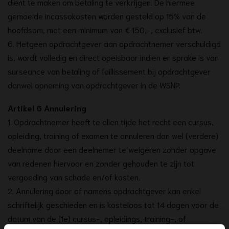
dient te maken om betaling te verkrijgen. De hiermee
gemoeide incassokosten worden gesteld op 15% van de
hoofdsom, met een minimum van € 150,-, exclusief btw.
6. Hetgeen opdrachtgever aan opdrachtnemer verschuldigd
is, wordt volledig en direct opeisbaar indien er sprake is van
surseance van betaling of faillissement bij opdrachtgever
danwel opneming van opdrachtgever in de WSNP.
Artikel 6 Annulering
1. Opdrachtnemer heeft te allen tijde het recht een cursus,
opleiding, training of examen te annuleren dan wel (verdere)
deelname door een deelnemer te weigeren zonder opgave
van redenen hiervoor en zonder gehouden te zijn tot
vergoeding van schade en/of kosten.
2. Annulering door of namens opdrachtgever kan enkel
schriftelijk geschieden en is kosteloos tot 14 dagen voor de
datum van de (1e) cursus-, opleidings, training-, of