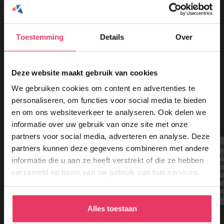
examendag. Bij latere annulering wordt 75% van het
overeengekomen tarief in rekening gebracht. Bij annulering
op de (1e) cursus-, opleidings-, training- of examendag
Toestemming
Details
Over
(zelf) dan wel bij niet verschijnen van de deelnemer wordt
het volledige tarief in rekening gebracht.
3. Verplaatsen van deelname door of namens
Deze website maakt gebruik van cookies
e
opdrachtgever is tot 14 dagen voor de datum van de (1
)
We gebruiken cookies om content en advertenties te
cursus-, opleidings, training-, of examendag eveneens
personaliseren, om functies voor social media te bieden
kosteloos. Een verplaatsing is enkel mogelijk indien de
en om ons websiteverkeer te analyseren. Ook delen we
cursus, opleiding, training of het examen nogmaals door
informatie over uw gebruik van onze site met onze
partners voor social media, adverteren en analyse. Deze
opdrachtnemer wordt aangeboden en hierbij nog voldoende
partners kunnen deze gegevens combineren met andere
plaats beschikbaar is. Is dat niet het geval, dan geldt
informatie die u aan ze heeft verstrekt of die ze hebben
hetgeen hiervoor onder lid 2 is bepaald. Indien de
verzameld op basis van uw gebruik van hun services.
verplaatsing binnen 14 dagen voor aanvang kenbaar wordt
gemaakt is opdrachtgever € 75,00 exclusief btw
verplaatsingskosten verschuldigd, naast het normale tarief
Alles toestaan
c.q. examengeld.