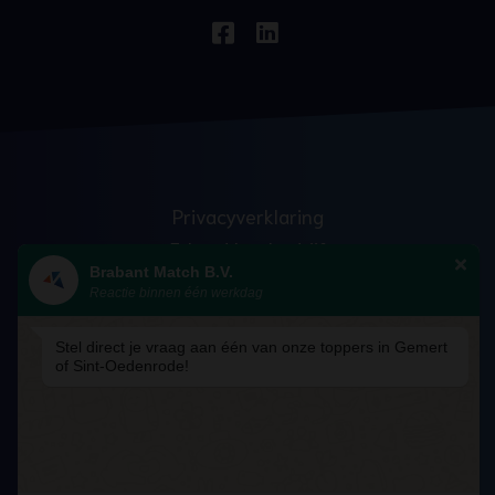
Privacyverklaring
Erkend leerbedrijf
Brabant Match B.V.
Anti discriminatie
Reactie binnen één werkdag
Veelgestelde vragen
Blog
Stel direct je vraag aan één van onze toppers in Gemert
of Sint-Oedenrode!
Algemene voorwaarden – Academy
Cookiebeleid
Cookievoorkeuren