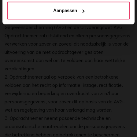
Artikel 7 Persoonsgegevens
Aanpassen
1. Opdrachtnemer houdt zich aan de Algemene Verordening
Gegevensbescherming (AVG) en de Uitvoeringswet AVG.
Opdrachtnemer zal uitsluitend en alleen persoonsgegevens
verwerken voor zover en zoveel dit noodzakelijk is voor de
uitvoering van de met opdrachtgever gesloten
overeenkomst dan wel om te voldoen aan haar wettelijke
verplichtingen.
2. Opdrachtnemer zal op verzoek van een betrokkene
voldoen aan het recht op informatie, inzage, rectificatie,
verwijdering en beperking en overdracht van zijn/haar
persoonsgegevens, voor zover dit op basis van de AVG-
wet en regelgeving van haar verlangd mag worden.
3. Opdrachtnemer neemt passende technische en
organisatorische maatregelen om de persoonsgegevens
die betrekking hebben op betrokkenen te beschermen