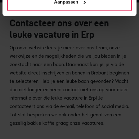
Aanpassen
Contacteer ons over een
leuke vacature in Erp
Op onze website lees je meer over ons team, onze
werkwijze en de mogelijkheden die we jou bieden in je
zoektocht naar een baan. Daarnaast kun je je via de
website direct inschrijven én banen in Brabant beginnen
te selecteren. Heb je een leuke baan gevonden? Wacht
dan niet langer en neem contact met ons op voor meer
informatie over die leuke vacature in Erp! Je
contacteert ons via de e-mail, telefoon of social media.
Tot slot bespreken we ook onder het genot van een
gezellig bakkie koffie graag onze vacatures.