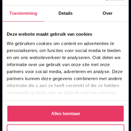
Razend enthousiast over
Toestemming
Details
Over
vacatures in Erp?
Ben jij razend enthousiast geworden over die mogelijke
Deze website maakt gebruik van cookies
vacatures in Erp bij Brabant Match? Begin dan nu meteen
We gebruiken cookies om content en advertenties te
met jezelf voor te bereiden. Dit doe je niet alleen door een
personaliseren, om functies voor social media te bieden
profiel te maken op onze website of langs te komen op ons
en om ons websiteverkeer te analyseren. Ook delen we
kantoor, maar ook door onze sollicitatietips eens door te
informatie over uw gebruik van onze site met onze
lezen. Zo is je CV misschien aan een update toe en zijn er
partners voor social media, adverteren en analyse. Deze
partners kunnen deze gegevens combineren met andere
wat simpele trucjes waarmee jij een goede indruk maakt
informatie die u aan ze heeft verstrekt of die ze hebben
tijdens een eerste gesprek. Je vindt de sollicitatietips op
verzameld op basis van uw gebruik van hun services.
onze website. Tot slot bieden we bij Brabant Match
gemotiveerde kandidaten diverse cursussen en opleidingen
aan. Informeer hier naar als je hier interesse in hebt.
Alles toestaan