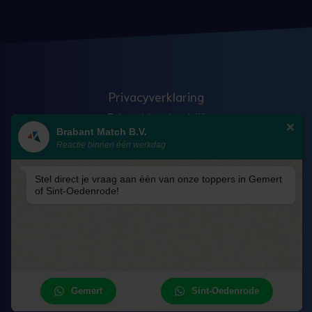
Privacyverklaring
Erkend leerbedrijf
Brabant Match B.V.
Anti discriminatie
Reactie binnen één werkdag
Veelgestelde vragen
Blog
Stel direct je vraag aan één van onze toppers in Gemert
of Sint-Oedenrode!
Algemene voorwaarden – Academy
Cookiebeleid
Cookievoorkeuren
Gemert
Sint-Oedenrode