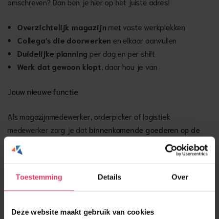
omschreven? Dan ben je hier op het juiste adres!
Overzichtelijk magazijn
met vaste werkplekken
Collega’s die doorwerken
en elkaar aanvullen
Duidelijke planning
per dag en per shift
Werk dat gewoon klopt
, daar hou je van
Jouw nieuwe functie
Als magazijnmedewerker, orderpicker of logistiek
medewerker zorg je dat
binnenkomende goederen op de
juiste plek liggen
en dat
bestellingen compleet en netjes
de deur uit gaan
. Je rijdt met een heftruck of reachtruck,
verzamelt orders en helpt bij laden en lossen. Je houdt het
Toestemming
Details
Over
magazijn op orde en ziet snel waar iets beter kan.
Orders picken en controleren
Deze website maakt gebruik van cookies