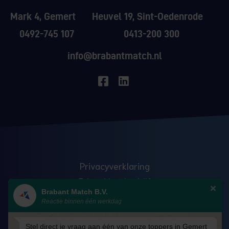
Mark 4, Gemert
Heuvel 19, Sint-Oedenrode
0492-745 107
0413-200 300
info@brabantmatch.nl
Privacyverklaring
Erkend leerbedrijf
Brabant Match B.V.
Anti discriminatie
Reactie binnen één werkdag
Veelgestelde vragen
Blog
Stel direct je vraag aan één van onze toppers in Gemert