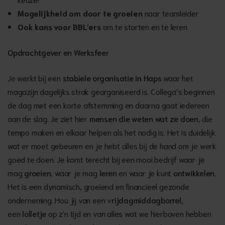
Mogelijkheid om door te groeien
naar teamleider
Ook kans voor BBL’ers
om te starten en te leren
Opdrachtgever en Werksfeer
Je werkt bij een
stabiele organisatie in Haps
waar het
magazijn dagelijks strak georganiseerd is. Collega’s beginnen
de dag met een korte afstemming en daarna gaat iedereen
aan de slag. Je ziet hier
mensen die weten wat ze doen
, die
tempo maken en elkaar helpen als het nodig is. Het is duidelijk
wat er moet gebeuren en je hebt alles bij de hand om je werk
goed te doen. Je komt terecht bij een mooi bedrijf waar je
mag
groeien
, waar je mag
leren
en waar je kunt
ontwikkelen
.
Het is een dynamisch, groeiend en financieel gezonde
onderneming. Hou jij van een v
rijdagmiddagborrel
,
een
lolletje
op z'n tijd en van alles wat we hierboven hebben