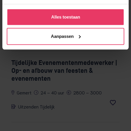
Heftruckchauffeur / Kraanmachinist
Alles toestaan
Gemert
Fulltime
3200 – 3500
Werving & Selectie
Aanpassen
Tijdelijke Evenementenmedewerker |
Op- en afbouw van feesten &
evenementen
Gemert
24 – 40 uur
2800 – 3000
Uitzenden Tijdelijk