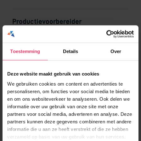
Productievoorbereider
Gemert
Fulltime
3300 – 4400
Werving & Selectie
Toestemming
Details
Over
Deze website maakt gebruik van cookies
Servicemonteur Installatietechniek
We gebruiken cookies om content en advertenties te
personaliseren, om functies voor social media te bieden
Gemert
32 – 40 uur
3300 – 4200
en om ons websiteverkeer te analyseren. Ook delen we
informatie over uw gebruik van onze site met onze
Uitzenden met kans op vast
partners voor social media, adverteren en analyse. Deze
partners kunnen deze gegevens combineren met andere
informatie die u aan ze heeft verstrekt of die ze hebben
verzameld op basis van uw gebruik van hun services.
Terreinmedewerker Metaalrecycling |