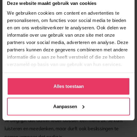
Deze website maakt gebruik van cookies
degene die structuur aanbrengt, overzicht bewaart en ervoor
We gebruiken cookies om content en advertenties te
zorgt dat financiële beslissingen zorgvuldig worden genomen.
personaliseren, om functies voor social media te bieden
en om ons websiteverkeer te analyseren. Ook delen we
Jouw werkzaamheden bestaan onder andere uit:
informatie over uw gebruik van onze site met onze
partners voor social media, adverteren en analyse. Deze
Beheren van inkomsten, uitgaven, schulden en bezittingen
partners kunnen deze gegevens combineren met andere
Opstellen en bewaken van budgetplannen
informatie die u aan ze heeft verstrekt of die ze hebben
Aanvragen van toeslagen, verzekeringen en voorzieningen
verzameld op basis van uw gebruik van hun services.
Contact onderhouden met instanties en betrokkenen
Bezoeken van cliënten en bespreken van financiële
Alles toestaan
situaties
Wie we zoeken
Aanpassen
Je begrijpt dat achter ieder dossier een mens zit. Je kunt
luisteren en meedenken, maar durft ook beslissingen te
nemen wanneer dat nodig is.