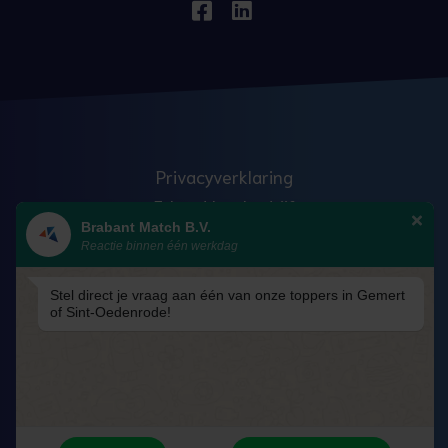
Privacyverklaring
Erkend leerbedrijf
Brabant Match B.V.
Anti discriminatie
Reactie binnen één werkdag
Veelgestelde vragen
Blog
Stel direct je vraag aan één van onze toppers in Gemert
of Sint-Oedenrode!
Algemene voorwaarden – Academy
Cookiebeleid
Cookievoorkeuren