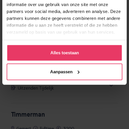
Gemert
Fulltime
3200 – 3500
informatie over uw gebruik van onze site met onze
partners voor social media, adverteren en analyse. Deze
Werving & Selectie
partners kunnen deze gegevens combineren met andere
informatie die u aan ze heeft verstrekt of die ze hebben
verzameld op basis van uw gebruik van hun services.
Tijdelijke Evenementenmedewerker |
Op- en afbouw van feesten &
Alles toestaan
evenementen
Aanpassen
Gemert
24 – 40 uur
2800 – 3000
Uitzenden Tijdelijk
Timmerman
Gemert
Fulltime
3200