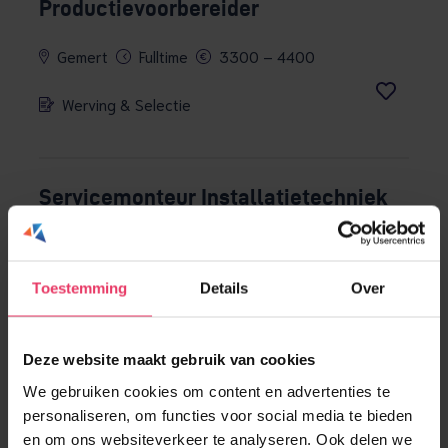
Productievoorbereider
Gemert
Fulltime
3300 – 4400
Werving & Selectie
Servicemonteur Installatietechniek
Gemert
32 – 40 uur
3300 – 4200
Toestemming
Details
Over
Uitzenden met kans op vast
Deze website maakt gebruik van cookies
Terreinmedewerker Metaalrecycling |
We gebruiken cookies om content en advertenties te
Heftruckchauffeur / Kraanmachinist
personaliseren, om functies voor social media te bieden
en om ons websiteverkeer te analyseren. Ook delen we