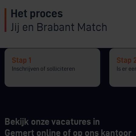
Het proces
Jij en Brabant Match
Stap 1
Stap 
Inschrijven of solliciteren
Is er e
Bekijk onze vacatures in
Gemert online of op ons kantoor