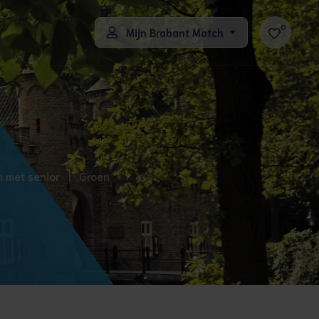
0
Mijn Brabant Match
en met senior
|
Groen