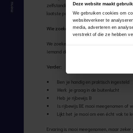
Deze website maakt gebruik
zelfstandig onderdelen van een project o
laatste poort.
We gebruiken cookies om cont
websiteverkeer te analyseren
media, adverteren en analys
Wie zoeken we?
verstrekt of die ze hebben v
We zoeken geen vergadertijger. We zoeken i
Iemand die niet bang is voor een beetje r
Verder:
Ben je handig en praktisch ingesteld
Werk je graag in de buitenlucht
Heb je rijbewijs B
Is rijbewijs BE mooi meegenomen of wi
Lijkt het je mooi om een écht vak te l
Ervaring is mooi meegenomen, maar zeker g