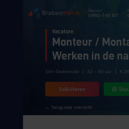
Gemert
0492-745 107
Vacature
Monteur / Mont
Werken in de nat
Sint-Oedenrode
|
32 - 40 uur
|
€ 2
Solliciteren
Stuu
← Terug naar overzicht