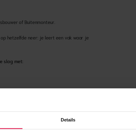
gsbouwer of Buitenmonteur.
 op hetzelfde neer: je leert een vak waar je
e slag met:
ken
Details
eeds meer verantwoordelijkheid. Uiteindelijk kun je