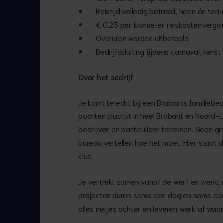
Reistijd volledig betaald, heen én teru
€ 0,23 per kilometer reiskostenvergo
Overuren worden uitbetaald
Bedrijfssluiting tijdens carnaval, ke
Over het bedrijf
Je komt terecht bij een Brabants familiebed
poorten plaatst in heel Brabant en Noord-
bedrijven en particuliere terreinen. Geen 
bureau vertellen hoe het moet. Hier staat
klus.
Je vertrekt samen vanaf de werf en werkt m
projecten duren soms een dag en soms een we
alles netjes achter en leveren werk af waar 