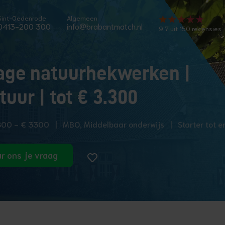
Sint-Oedenrode
Algemeen
0413-200 300
info@brabantmatch.nl
9.7 uit 150 recensies
age natuurhekwerken |
uur | tot € 3.300
800 - € 3300
|
MBO, Middelbaar onderwijs
|
Starter tot 
r ons je vraag