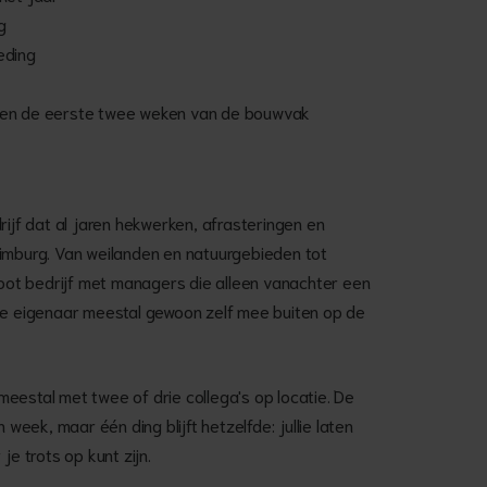
g
eding
rst en de eerste twee weken van de bouwvak
rijf dat al jaren hekwerken, afrasteringen en
Limburg. Van weilanden en natuurgebieden tot
groot bedrijf met managers die alleen vanachter een
 de eigenaar meestal gewoon zelf mee buiten op de
eestal met twee of drie collega's op locatie. De
ek, maar één ding blijft hetzelfde: jullie laten
je trots op kunt zijn.