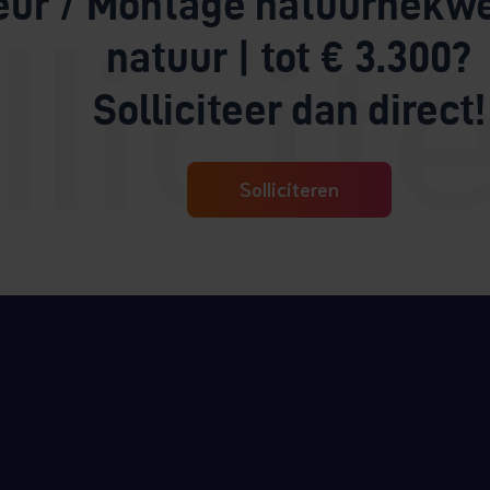
eur / Montage natuurhekwe
natuur | tot € 3.300?
Solliciteer dan direct!
Solliciteren