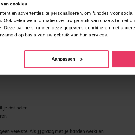
 van cookies
ppakken en meebouwen van de eerste paal tot de
ent en advertenties te personaliseren, om functies voor social
. Ook delen we informatie over uw gebruik van onze site met on
e. Deze partners kunnen deze gegevens combineren met andere i
erzameld op basis van uw gebruik van hun services.
emand die liever buiten staat dan binnen zit.
egen, modder of vieze schoenen.
Aanpassen
l je dat halen
eren
een vereiste. Als jij graag met je handen werkt en