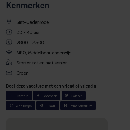
Kenmerken
Sint-Oedenrode
32 - 40 uur
2800 - 3300
MBO, Middelbaar onderwijs
Starter tot en met senior
Groen
Deel deze vacature met een vriend of vriendin
Linkedin
Facebook
Twitter
WhatsApp
E-mail
Print vacature