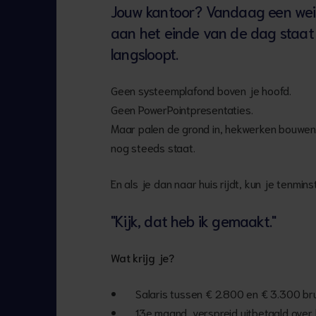
Jouw kantoor? Vandaag een wei
aan het einde van de dag staat
langsloopt.
Geen systeemplafond boven je hoofd.
Geen PowerPointpresentaties.
Maar palen de grond in, hekwerken bouwen 
nog steeds staat.
En als je dan naar huis rijdt, kun je tenmin
"Kijk, dat heb ik gemaakt."
Wat krijg je?
Salaris tussen € 2.800 en € 3.300 b
13e maand, verspreid uitbetaald over 