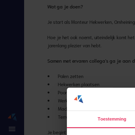
Wat ga je doen?
Je start als Monteur Hekwerken, Omheinin
Hoe je het ook noemt, uiteindelijk komt het
jarenlang plezier van hebt.
Samen met ervaren collega's ga je aan d
Palen zetten
Hekwerken plaatsen
Poorten monteren
Werken met hout, staal en draad
Machines en gereedschappen gebrui
Terreinen netjes opleveren
Toestemming
Je begint onder begeleiding, maar krijgt st