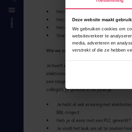
Toestemming
Het installeren van leidingen, pompen
Het aansluiten van PLC-gestuurde inst
Deze website maakt gebruik
Het meten van temperatuur, waterdr
We gebruiken cookies om cont
Storingen zoeken én oplossen
websiteverkeer te analyseren
media, adverteren en analys
Wie we zoeken
verstrekt of die ze hebben v
Je hoeft echt nog geen alleskunner te zijn.
elektrotechniek, zit je hier goed. Misschien
een stage of BBL-traject veel praktijkervar
collega's je gewoon in de praktijk.
Je hebt al wat ervaring met elektrote
BBL-traject
Heb je al eens met een PLC gewerkt?
Je vindt het leuk om uit te zoeken ho