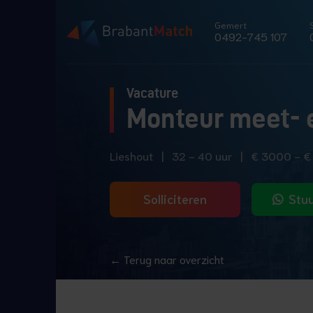
Gemert
0492-745 107
Vacature
Monteur meet- 
Lieshout
|
32 - 40 uur
|
€ 3000 - 
Solliciteren
Stuu
← Terug naar overzicht