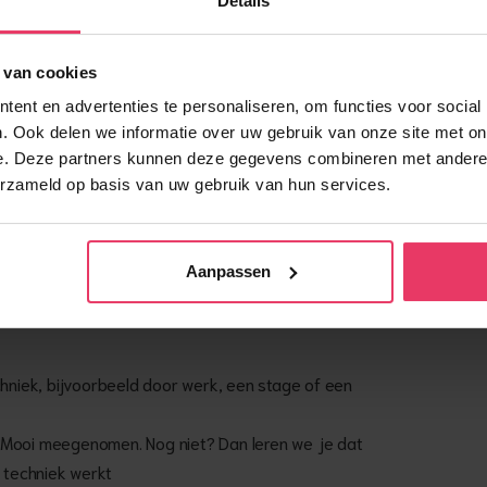
Details
, sensoren en regelkasten
allaties
 van cookies
uk en waterstromen
ent en advertenties te personaliseren, om functies voor social
. Ook delen we informatie over uw gebruik van onze site met on
e. Deze partners kunnen deze gegevens combineren met andere i
erzameld op basis van uw gebruik van hun services.
 Als je al een beetje ervaring hebt met
 werk je nu als elektromonteur of heb je tijdens
Aanpassen
ing opgedaan. Wat je nog niet weet, leren je
chniek, bijvoorbeeld door werk, een stage of een
 Mooi meegenomen. Nog niet? Dan leren we je dat
e techniek werkt