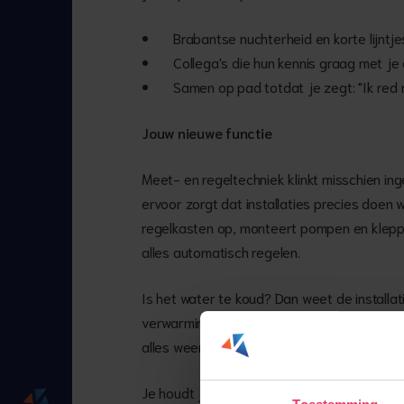
Brabantse nuchterheid en korte lijntje
Collega's die hun kennis graag met je
Samen op pad totdat je zegt: "Ik red 
Jouw nieuwe functie
Meet- en regeltechniek klinkt misschien inge
ervoor zorgt dat installaties precies doen
regelkasten op, monteert pompen en kleppe
alles automatisch regelen.
Is het water te koud? Dan weet de installa
verwarming aan moet. Werkt iets niet? Dan 
alles weer draait zoals het hoort.
Je houdt je onder andere bezig met: