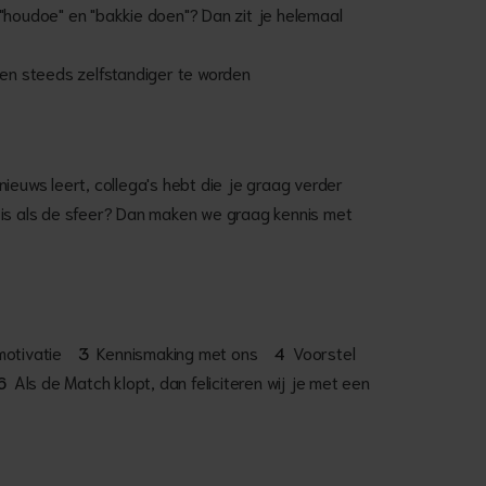
"houdoe" en "bakkie doen"? Dan zit je helemaal
 en steeds zelfstandiger te worden
ieuws leert, collega's hebt die je graag verder
 is als de sfeer? Dan maken we graag kennis met
 motivatie
3
Kennismaking met ons
4
Voorstel
6
Als de Match klopt, dan feliciteren wij je met een