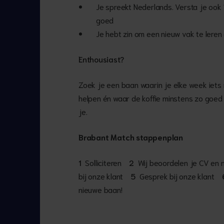
Je spreekt Nederlands. Versta je ook 
goed
Je hebt zin om een nieuw vak te leren
Enthousiast?
Zoek je een baan waarin je elke week iets n
helpen én waar de koffie minstens zo goed
je.
Brabant Match stappenplan
1
Solliciteren
2
Wij beoordelen je CV en
bij onze klant
5
Gesprek bij onze klant
nieuwe baan!