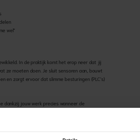
s
 delen
me wel"
wikkeld. In de praktijk komt het erop neer dat jij
 wat ze moeten doen. Je sluit sensoren aan, bouwt
n en zorgt ervoor dat slimme besturingen (PLC's)
tie dankzij jouw werk precies wanneer de
ga jij op zoek naar de oorzaak. Net zolang tot