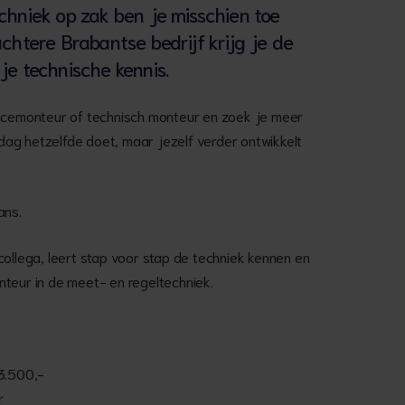
echniek op zak ben je misschien toe
uchtere Brabantse bedrijf krijg je de
 je technische kennis.
vicemonteur of technisch monteur en zoek je meer
e dag hetzelfde doet, maar jezelf verder ontwikkelt
ans.
collega, leert stap voor stap de techniek kennen en
monteur in de meet- en regeltechniek.
 3.500,-
r