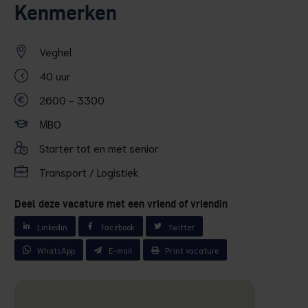
Kenmerken
Veghel
40 uur
2600 - 3300
MBO
Starter tot en met senior
Transport / Logistiek
Deel deze vacature met een vriend of vriendin
Linkedin
Facebook
Twitter
WhatsApp
E-mail
Print vacature