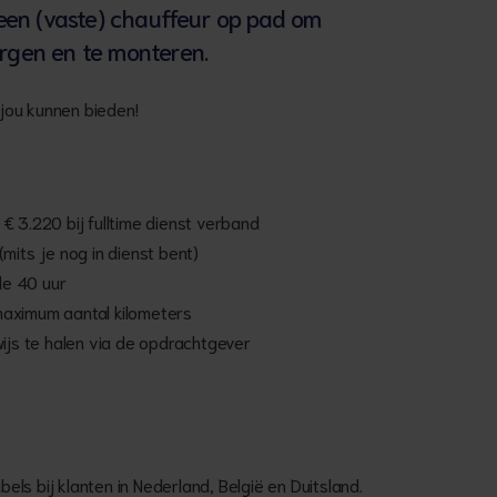
een (vaste) chauffeur op pad om
orgen en te monteren.
jou kunnen bieden!
€ 3.220 bij fulltime dienst verband
mits je nog in dienst bent)
de 40 uur
maximum aantal kilometers
wijs te halen via de opdrachtgever
ls bij klanten in Nederland, België en Duitsland.