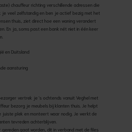
ste) chauffeur richting verschillende adressen die
 je veel zelfstandig en ben je actief bezig met het
ensen thuis, ziet direct hoe een woning verandert
en. En ja, soms past een bank nét niet in één keer
n.
ië en Duitsland
nde aansturing
lbezorger vertrek je 's ochtends vanuit Veghel met
eur bezorg je meubels bij klanten thuis. Je helpt
 juiste plek en monteert waar nodig. Je werkt de
nten tevreden achterblijven.
r gereden gaat worden, dit in verband met de files