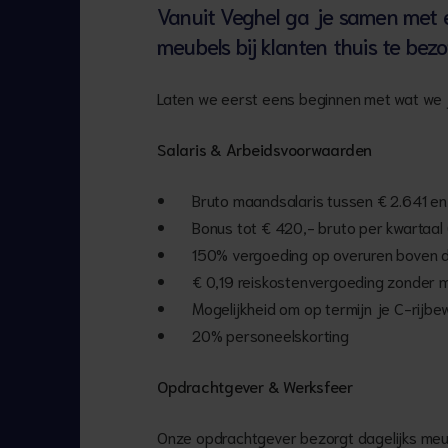
Vanuit Veghel ga je samen met 
meubels bij klanten thuis te bez
Laten we eerst eens beginnen met wat we 
Salaris & Arbeidsvoorwaarden
Bruto maandsalaris tussen € 2.641 en 
Bonus tot € 420,- bruto per kwartaal (
150% vergoeding op overuren boven 
€ 0,19 reiskostenvergoeding zonder 
Mogelijkheid om op termijn je C-rijbe
20% personeelskorting
Opdrachtgever & Werksfeer
Onze opdrachtgever bezorgt dagelijks meube