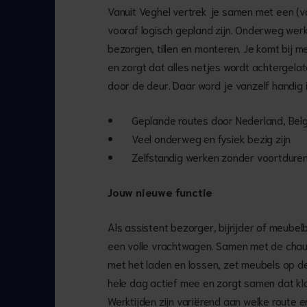
Vanuit Veghel vertrek je samen met een (va
vooraf logisch gepland zijn. Onderweg werk
bezorgen, tillen en monteren. Je komt bij m
en zorgt dat alles netjes wordt achtergelat
door de deur. Daar word je vanzelf handig i
Geplande routes door Nederland, Belg
Veel onderweg en fysiek bezig zijn
Zelfstandig werken zonder voortdure
Jouw nieuwe functie
Als assistent bezorger, bijrijder of meube
een volle vrachtwagen. Samen met de chauff
met het laden en lossen, zet meubels op de
hele dag actief mee en zorgt samen dat kla
Werktijden zijn variërend aan welke route e