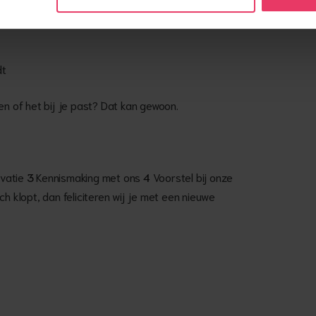
dt
en of het bij je past? Dat kan gewoon.
ivatie
3
Kennismaking met ons
4
Voorstel bij onze
h klopt, dan feliciteren wij je met een nieuwe