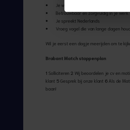
Je werkt prettig samen met collega's
Betrouwbaar en zorgvuldig in je werk
Je spreekt Nederlands
Vroeg vogel die van lange dagen hou
Wil je eerst een dagje meerijden om te kijk
Brabant Match stappenplan
1
Solliciteren
2
Wij beoordelen je cv en mot
klant
5
Gesprek bij onze klant
6
Als de Matc
baan!