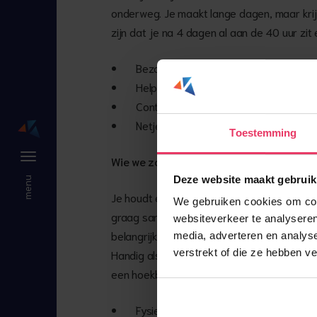
onderweg. Je maakt lange dagen, maar krijg
zijn dat je na 4 dagen al aan de 40 uur zit
Bezorgen en monteren van meubels
Helpen met laden en lossen van de v
Contact met klanten aan huis
Netjes en zorgvuldig afleveren van be
Toestemming
Wie we zoeken
Deze website maakt gebruik
Je houdt ervan om actief bezig te zijn en v
We gebruiken cookies om cont
graag samen met een vaste collega en pakt
websiteverkeer te analyseren
belangrijkste is dat je betrouwbaar bent en
media, adverteren en analys
verstrekt of die ze hebben v
Handig als je wel een beetje ruimtelijk inz
een hoekbank.
Fysiek fit en graag actief bezig