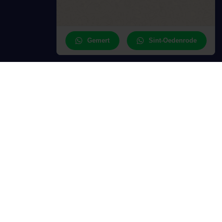
Gemert
Sint-Oedenrode
ct contact opnemen
Solliciteren
al
alert in!