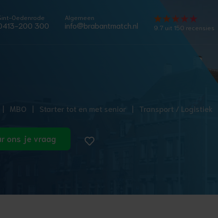
Sint-Oedenrode
Algemeen
0413-200 300
info@brabantmatch.nl
9.7 uit 150 recensies
|
MBO
|
Starter tot en met senior
|
Transport / Logistiek
r ons je vraag