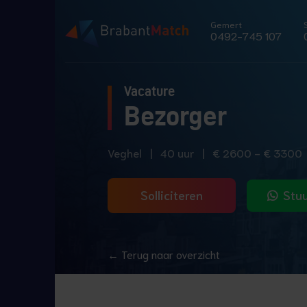
Gemert
0492-745 107
Vacature
Bezorger
Veghel
|
40 uur
|
€ 2600 - € 3300
Solliciteren
Stuu
← Terug naar overzicht