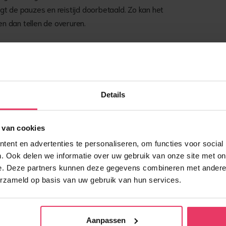
t de pauzes en reistijd doorbetaald. Zo kan het
 en dan tellen de overuren.
rachtwagen
stellingen
Details
 van cookies
indt het prettig om onderweg te zijn. Je werkt
ent en advertenties te personaliseren, om functies voor social
 werk zonder gedoe op. Ervaring is niet nodig. Het
. Ook delen we informatie over uw gebruik van onze site met on
 afspraken nakomt. De rest leer je in de praktijk.
e. Deze partners kunnen deze gegevens combineren met andere i
erzameld op basis van uw gebruik van hun services.
icht hebt, dat scheelt soms een hoop gedraai met
Aanpassen