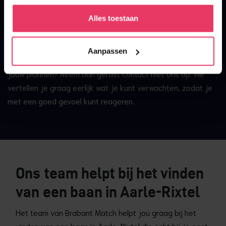
beperken tot één plek.
Alles toestaan
Heb je een vacature gezien die interessant klinkt? Dan kun
je direct solliciteren. Wil je liever eerst weten wat voor
Aanpassen
bedrijf erachter zit, hoe de sfeer is of of de functie past bij
jouw plannen? Neem dan gerust contact met ons op. We
vertellen je graag eerlijk wat je kunt verwachten, zodat je
met een goed gevoel kunt reageren.
Ons team helpt bij het vinden
van een baan in Aarle-Rixtel
Het team van Brabant Match helpt jou graag bij het
vinden van een baan in Aarle-Rixtel die echt bij je past.