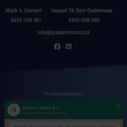
Mark 4, Gemert
Heuvel 19, Sint-Oedenrode
0492-745 107
0413-200 300
info@brabantmatch.nl
Privacyverklaring
Erkend leerbedrijf
Brabant Match B.V.
Anti discriminatie
Reactie binnen één werkdag
Veelgestelde vragen