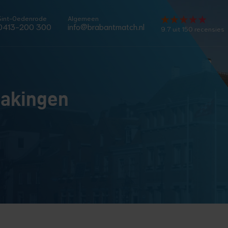
Sint-Oedenrode
Algemeen
0413-200 300
info@brabantmatch.nl
9.7 uit 150 recensies
makingen