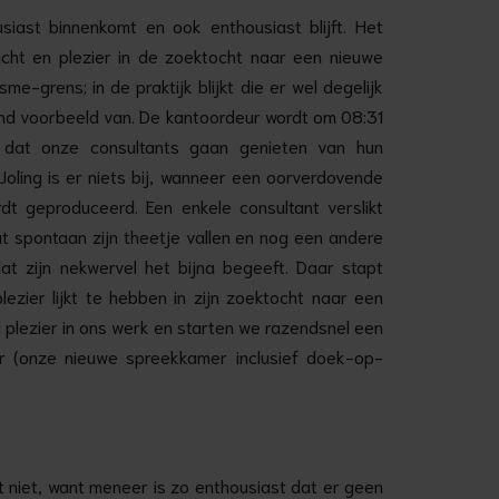
siast binnenkomt en ook enthousiast blijft. Het
acht en plezier in de zoektocht naar een nieuwe
me-grens; in de praktijk blijkt die er wel degelijk
lend voorbeeld van. De kantoordeur wordt om 08:31
dat onze consultants gaan genieten van hun
oling is er niets bij, wanneer een oorverdovende
t geproduceerd. Een enkele consultant verslikt
aat spontaan zijn theetje vallen en nog een andere
at zijn nekwervel het bijna begeeft. Daar stapt
lezier lijkt te hebben in zijn zoektocht naar een
 plezier in ons werk en starten we razendsnel een
r (onze nieuwe spreekkamer inclusief doek-op-
t niet, want meneer is zo enthousiast dat er geen