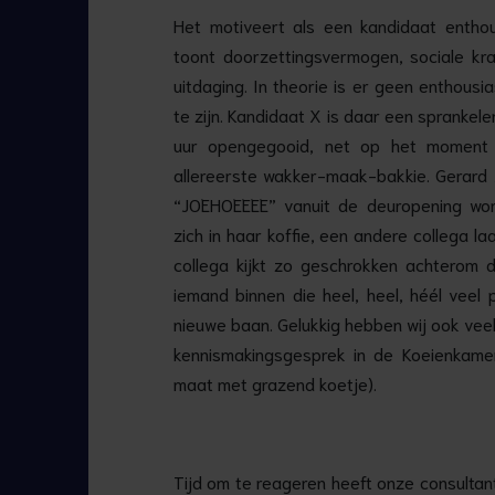
Het motiveert als een kandidaat enthou
toont doorzettingsvermogen, sociale kr
uitdaging. In theorie is er geen enthousias
te zijn. Kandidaat X is daar een spranke
uur opengegooid, net op het moment 
allereerste wakker-maak-bakkie. Gerard J
“JOEHOEEEE” vanuit de deuropening word
zich in haar koffie, een andere collega l
collega kijkt zo geschrokken achterom d
iemand binnen die heel, heel, héél veel p
nieuwe baan. Gelukkig hebben wij ook veel
kennismakingsgesprek in de Koeienkame
maat met grazend koetje).
Tijd om te reageren heeft onze consultan