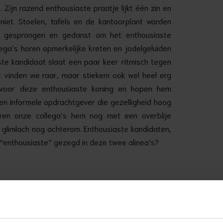
 Zijn razend enthousiaste praatje lijkt één zin en
niet. Stoelen, tafels en de kantoorplant worden
dt gesprongen en gedanst om het enthousiaste
ega’s horen opmerkelijke kreten en jodelgeluiden
te kandidaat slaat een paar keer ritmisch tegen
it vinden we raar, maar stiekem ook wel heel erg
voor deze enthousiaste koning en hopen hem
een informele opdrachtgever die gezelligheid hoog
teren onze collega’s hem nog met een overblije
 glimlach nog achterom. Enthousiaste kandidaten,
“enthousiaste” gezegd in deze twee alinea’s?
n verregend op kantoor kou te lijden. Kwestie van
pdrogen. Dat is het moment waarop kandidaat Y
leeftijd met een leuk uiterlijk. Een van onze