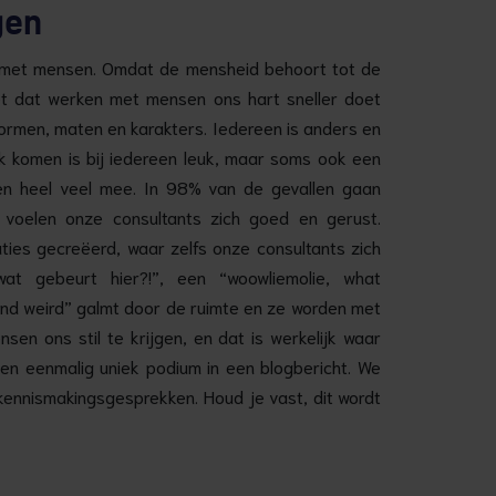
gen
en met mensen. Omdat de mensheid behoort tot de
niet dat werken met mensen ons hart sneller doet
 vormen, maten en karakters. Iedereen is anders en
k komen is bij iedereen leuk, maar soms ook een
n heel veel mee. In 98% van de gevallen gaan
 voelen onze consultants zich goed en gerust.
aties gecreëerd, waar zelfs onze consultants zich
wat gebeurt hier?!”, een “woowliemolie, what
tend weird” galmt door de ruimte en ze worden met
en ons stil te krijgen, en dat is werkelijk waar
en eenmalig uniek podium in een blogbericht. We
kennismakingsgesprekken. Houd je vast, dit wordt