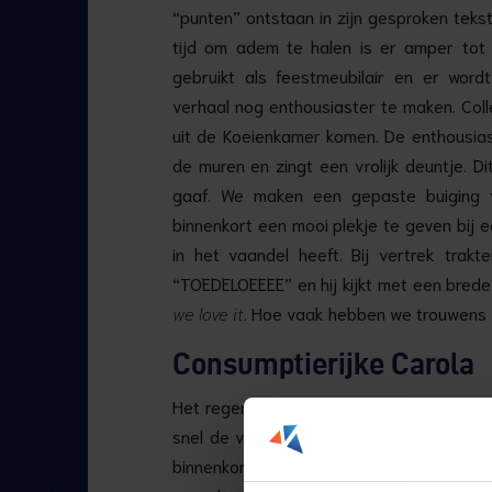
“punten” ontstaan in zijn gesproken tekst.
tijd om adem te halen is er amper tot 
gebruikt als feestmeubilair en er wor
verhaal nog enthousiaster te maken. Coll
uit de Koeienkamer komen. De enthousias
de muren en zingt een vrolijk deuntje. D
gaaf. We maken een gepaste buiging 
binnenkort een mooi plekje te geven bij 
in het vaandel heeft. Bij vertrek trak
“TOEDELOEEEE” en hij kijkt met een brede
we love it
. Hoe vaak hebben we trouwens 
Consumptierijke Carola
Het regent en collega’s zitten verwaaid e
snel de verwarming omhoog gooien en o
binnenkomt, een vrouw van middelbare 