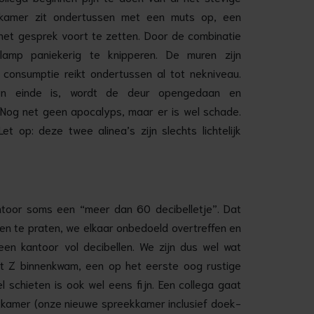
elkamer zit ondertussen met een muts op, een
het gesprek voort te zetten. Door de combinatie
 lamp paniekerig te knipperen. De muren zijn
 consumptie reikt ondertussen al tot nekniveau.
ten einde is, wordt de deur opengedaan en
 Nog net geen apocalyps, maar er is wel schade.
 Let op: deze twee alinea’s zijn slechts lichtelijk
antoor soms een “meer dan 60 decibelletje”. Dat
en te praten, we elkaar onbedoeld overtreffen en
een kantoor vol decibellen. We zijn dus wel wat
at Z binnenkwam, een op het eerste oog rustige
 schieten is ook wel eens fijn. Een collega gaat
atkamer (onze nieuwe spreekkamer inclusief doek-