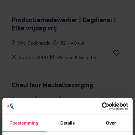
Productiemedewerker | Dagdienst |
Elke vrijdag vrij
Sint-Oedenrode
32 – 40 uur
2600 – 3000
Werving & Selectie
Chauffeur Meubelbezorging
Veghel
Fulltime
2800 – 3500
Uitzenden met kans op vast
Toestemming
Details
Over