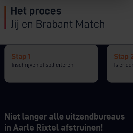
Het proces
Jij en Brabant Match
Stap 1
Stap 
Inschrijven of solliciteren
Is er e
Niet langer alle uitzendbureaus
in Aarle Rixtel afstruinen!