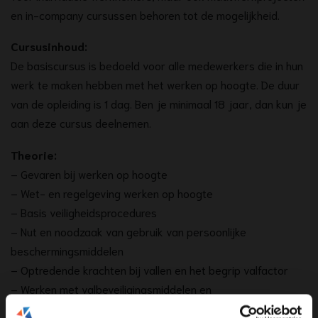
en in-company cursussen behoren tot de mogelijkheid.
Cursusinhoud:
De basiscursus is bedoeld voor alle medewerkers die in hun
werk te maken hebben met het werken op hoogte. De duur
van de opleiding is 1 dag. Ben je minimaal 18 jaar, dan kun je
aan deze cursus deelnemen.
Theorie:
– Gevaren bij werken op hoogte
– Wet- en regelgeving werken op hoogte
– Basis veiligheidsprocedures
– Nut en noodzaak van gebruik van persoonlijke
beschermingsmiddelen
– Optredende krachten bij vallen en het begrip valfactor
– Werken met valbeveiligingsmiddelen en
positioneringsmiddelen