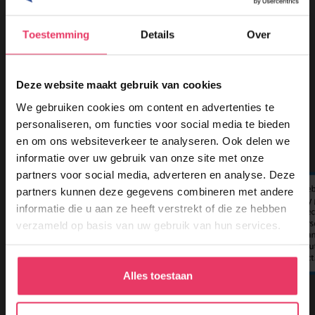
– Juist aandoen en dragen van valbeveiligingsharnassen
– Juist gebruik van valstopmiddelen
Toestemming
Details
Over
– Gebruik, nut en noodzaak van schok absorbers
– Ankersystemen
Deze website maakt gebruik van cookies
Certificaat:
We gebruiken cookies om content en advertenties te
Certificaat (creditcardformaat) Veilig werken op hoogte
personaliseren, om functies voor social media te bieden
en om ons websiteverkeer te analyseren. Ook delen we
Vooropleiding:
informatie over uw gebruik van onze site met onze
Voor deze opleiding heeft u geen specifieke vooropleiding
partners voor social media, adverteren en analyse. Deze
nodig
partners kunnen deze gegevens combineren met andere
informatie die u aan ze heeft verstrekt of die ze hebben
verzameld op basis van uw gebruik van hun services.
Veilig werken op hoogte
Alles toestaan
Offerte aanvragen