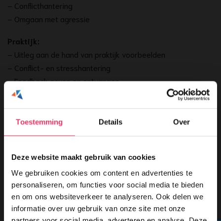
– Conflicthantering
– Omgaan met agressie
Praktijk:
– Uitleg aan de hand van praktijk voorbeelden
– Conflict- en stresshantering
– Feedback geven en ontvangen
– Omgaan met agressie
Vooropleiding:
Toestemming
Details
Over
Voor deze opleiding heeft u geen specifieke vooropleiding
nodig.
Deze website maakt gebruik van cookies
Getuigschrift:
We gebruiken cookies om content en advertenties te
Sociale veiligheid en omgaan met agressie.
personaliseren, om functies voor social media te bieden
en om ons websiteverkeer te analyseren. Ook delen we
Code 95:
informatie over uw gebruik van onze site met onze
Deze opleiding kan meetellen voor de Richtlijn
partners voor social media, adverteren en analyse. Deze