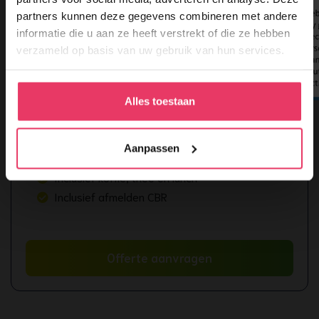
Vakbekwaamheid (Code 95). De cursus kan voor maximaal 7
partners kunnen deze gegevens combineren met andere
uur meetellen.
informatie die u aan ze heeft verstrekt of die ze hebben
verzameld op basis van uw gebruik van hun services.
Alles toestaan
Sociale veiligheid en omgaan met agressie
Aanpassen
Altijd bij jou in de buurt
Inclusief koffie, thee en lunch
Inclusief afmelden CBR
Offerte aanvragen