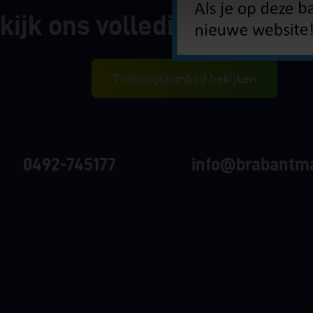
kijk ons volledige trainin
Trainingsaanbod bekijken
0492-745177
info@brabantm