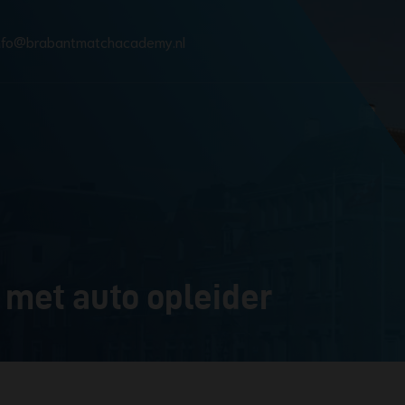
nfo@brabantmatchacademy.nl
e met auto opleider