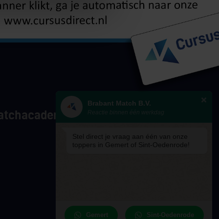
gsaanbod
Brabant Match B.V.
atchacademy.nl
Reactie binnen één werkdag
Stel direct je vraag aan één van onze
toppers in Gemert of Sint-Oedenrode!
Gemert
Sint-Oedenrode