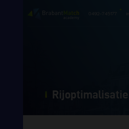
0492-745177
i
Rijoptimalisati