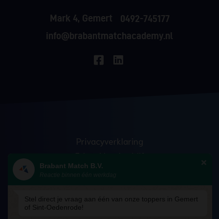
Mark 4, Gemert
0492-745177
info@brabantmatchacademy.nl
Privacyverklaring
Erkend leerbedrijf
Brabant Match B.V.
Anti discriminatie
Reactie binnen één werkdag
Veelgestelde vragen
Blog
Stel direct je vraag aan één van onze toppers in Gemert
of Sint-Oedenrode!
Algemene voorwaarden – Academy