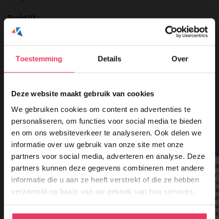
Praktijk:
– Bewustwording aanwezige gevaren
– Wat ziet een persoon in een hoogwerker en wat niet
– Kijktechnieken
Toestemming
Details
Over
– Oefening rijvaardigheid
Certificaat:
Deze website maakt gebruik van cookies
Bewijs van deelname Veilig werken met de hoogwerker
We gebruiken cookies om content en advertenties te
(geldigheid 5 jaar)
personaliseren, om functies voor social media te bieden
en om ons websiteverkeer te analyseren. Ook delen we
informatie over uw gebruik van onze site met onze
partners voor social media, adverteren en analyse. Deze
Hoogwerker
partners kunnen deze gegevens combineren met andere
249 excl. btw
informatie die u aan ze heeft verstrekt of die ze hebben
verzameld op basis van uw gebruik van hun services.
Altijd bij jou in de buurt
Inclusief koffie, thee en lunch