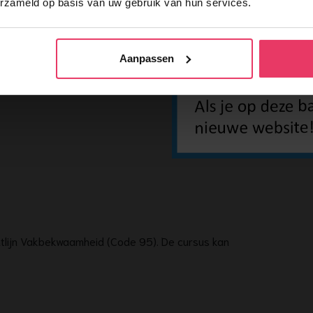
erzameld op basis van uw gebruik van hun services.
Aanpassen
ke vooropleiding nodig.
htlijn Vakbekwaamheid (Code 95). De cursus kan