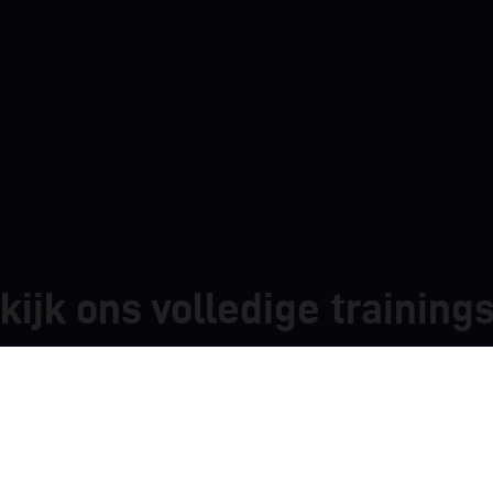
kijk ons volledige trainin
Trainingsaanbod bekijken
0492-745177
info@braba