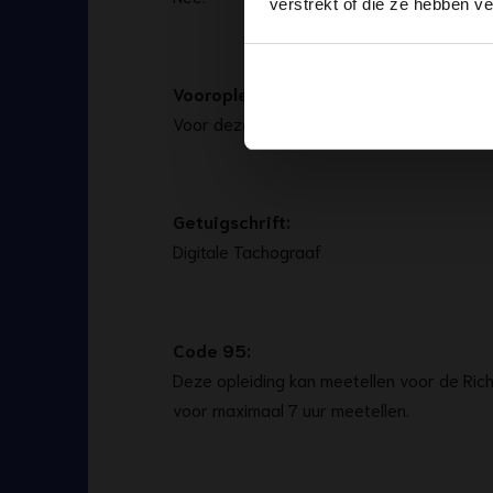
verstrekt of die ze hebben v
Vooropleiding:
Voor deze opleiding heeft u geen specifie
Getuigschrift:
Digitale Tachograaf
Code 95:
Deze opleiding kan meetellen voor de Ric
voor maximaal 7 uur meetellen.