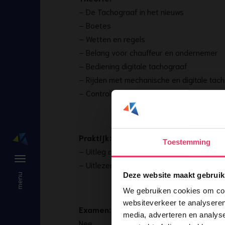
– De Tachograaf in het nieuws
– Boetes
– Wetten en regels
– Belang voor chauffeur en ondernemer
– Bediening digitale tachograaf
– Rijden met mechanische en digitale tac
– Controle-beambten en verloop controle
Praktijk:
Toestemming
– Uitleg aan de hand van praktijk voorbe
– Uitlezen bestuurderskaart
Deze website maakt gebruik
We gebruiken cookies om cont
websiteverkeer te analyseren
Examen:
media, adverteren en analys
Nee.