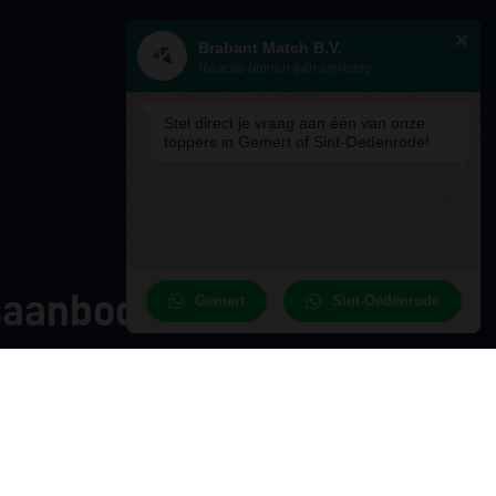
Brabant Match B.V.
Reactie binnen één werkdag
Stel direct je vraag aan één van onze
toppers in Gemert of Sint-Oedenrode!
gsaanbod
Gemert
Sint-Oedenrode
ntmatchacademy.nl
Stuur ons je vraag