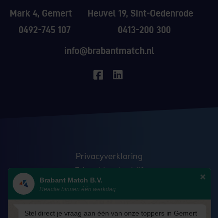
Mark 4, Gemert
Heuvel 19, Sint-Oedenrode
0492-745 107
0413-200 300
info@brabantmatch.nl
Privacyverklaring
Erkend leerbedrijf
Brabant Match B.V.
Anti discriminatie
Reactie binnen één werkdag
Veelgestelde vragen
Blog
Stel direct je vraag aan één van onze toppers in Gemert