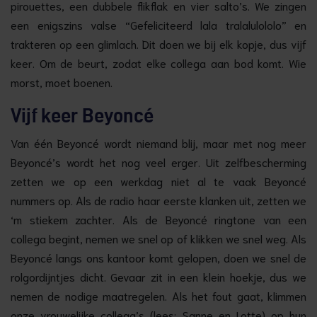
pirouettes, een dubbele flikflak en vier salto’s. We zingen
een enigszins valse “Gefeliciteerd lala tralalulololo” en
trakteren op een glimlach. Dit doen we bij elk kopje, dus vijf
keer. Om de beurt, zodat elke collega aan bod komt. Wie
morst, moet boenen.
Vijf keer Beyoncé
Van één Beyoncé wordt niemand blij, maar met nog meer
Beyoncé’s wordt het nog veel erger. Uit zelfbescherming
zetten we op een werkdag niet al te vaak Beyoncé
nummers op. Als de radio haar eerste klanken uit, zetten we
‘m stiekem zachter. Als de Beyoncé ringtone van een
collega begint, nemen we snel op of klikken we snel weg. Als
Beyoncé langs ons kantoor komt gelopen, doen we snel de
rolgordijntjes dicht. Gevaar zit in een klein hoekje, dus we
nemen de nodige maatregelen. Als het fout gaat, klimmen
onze vrouwelijke collega’s (lees: Sanne en Lotte) op hun