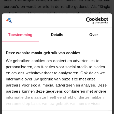
bureau’s en wordt er wild in de rondte gedanst. Als “Single
Ladies” zou klinken, gaat het pas echt goed fout. Het
plafond valt naar beneden en er wordt gewoon
doorgeswingt. Er wordt met spullen gegooid en er worden
hapjes en drankjes geserveerd. De lichten worden gedimd
Toestemming
Details
Over
en de feestverlichting wordt ingeschakeld. Hoge hakken
worden in de lucht geworpen en er wordt enthousiast gegild.
Deze website maakt gebruik van cookies
Dit wil je niet elke werkdag, maar vandaag is een
uitzondering. Speciaal voor Sanne introduceren we het
We gebruiken cookies om content en advertenties te
personaliseren, om functies voor social media te bieden
“Beyoncuurtje”: een uur lang Beyoncé nummers. Geen
en om ons websiteverkeer te analyseren. Ook delen we
pauzes, geen ‘maartjes’, geen beperkingen. Oordopjes
informatie over uw gebruik van onze site met onze
worden vóór het Beyoncuurtje uitgedeeld, zodat collega’s
partners voor social media, adverteren en analyse. Deze
wel gewoon door kunnen blijven werken. Over 40 minuten
partners kunnen deze gegevens combineren met andere
start het Beyoncuurtje. Houd je vast..
informatie die u aan ze heeft verstrekt of die ze hebben
verzameld op basis van uw gebruik van hun services.
Vijf keer slingers