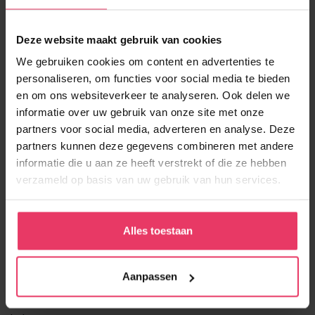
Waarom werken in duurzame
Deze website maakt gebruik van cookies
techniek via Brabant Match?
We gebruiken cookies om content en advertenties te
Bij Brabant Match geloven we dat de beste matches
personaliseren, om functies voor social media te bieden
ontstaan als werk meer betekent dan alleen werk. We kijken
en om ons websiteverkeer te analyseren. Ook delen we
informatie over uw gebruik van onze site met onze
verder dan diploma’s of ervaring en zoeken de plek waar jij
partners voor social media, adverteren en analyse. Deze
echt tot je recht komt. Of je nu al ervaring hebt als
partners kunnen deze gegevens combineren met andere
onderhoudsmonteur of juist wilt instappen als leerling in de
informatie die u aan ze heeft verstrekt of die ze hebben
isolatie of installatietechniek, wij helpen je om de juiste
verzameld op basis van uw gebruik van hun services.
richting te vinden.
Met onze focus op Zuid-Oost Brabant kennen we de
Alles toestaan
regionale markt door en door. We weten welke bedrijven
groeien, investeren en openstaan voor nieuwe technische
Aanpassen
talenten. Zo zorgen we ervoor dat jij niet alleen aan de slag
kunt, maar ook op een plek terechtkomt waar je toekomst