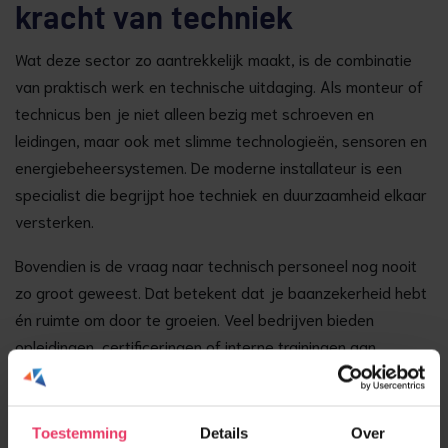
kracht van techniek
Wat deze sector zo aantrekkelijk maakt, is de combinatie
van praktisch werk en technische uitdaging. Als monteur of
technicus ben je niet alleen bezig met schroeven en
leidingen, maar ook met slimme technologieën, sensoren en
energiebeheersystemen. De moderne installateur is een
specialist die begrijpt hoe techniek en duurzaamheid elkaar
versterken.
Bovendien is de vraag naar technisch personeel nog nooit
zo groot geweest. Dat betekent dat je baanzekerheid hebt
én ruimte om door te groeien. Veel bedrijven bieden
opleidingen, certificeringen of interne trainingen aan
waarmee je jouw kennis verder kunt uitbreiden. Zo bouw je
niet alleen aan duurzame gebouwen, maar ook aan je eigen
loopbaan.
Toestemming
Details
Over