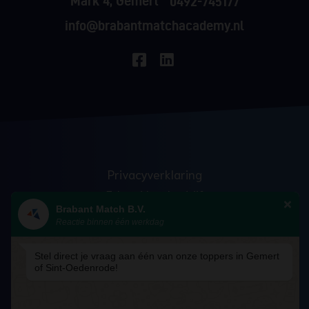
Mark 4, Gemert
0492-745177
info@brabantmatchacademy.nl
Privacyverklaring
Erkend leerbedrijf
Brabant Match B.V.
Anti discriminatie
Reactie binnen één werkdag
Veelgestelde vragen
Blog
Stel direct je vraag aan één van onze toppers in Gemert
of Sint-Oedenrode!
Algemene voorwaarden – Academy
Cookiebeleid